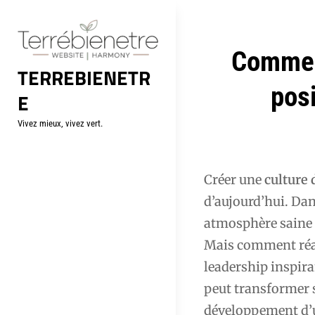
Aller
au
contenu
Navigation
Comment
TERREBIENETR
de
posi
E
l’article
Vivez mieux, vivez vert.
Créer une
culture 
d’aujourd’hui. Da
atmosphère saine e
Mais comment réal
leadership inspira
peut transformer 
développement d’un