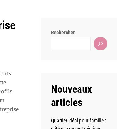
rise
Rechercher
lents
une
Nouveaux
ofils.
articles
un
treprise
Quartier idéal pour famille :
critères souvent négligés