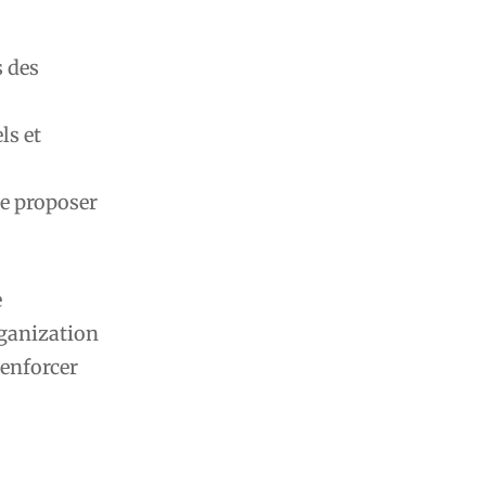
s des
ls et
e proposer
e
rganization
renforcer