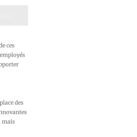
udget ?
de ces
s employés
pporter
place des
 innovantes
, mais