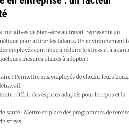
e en entreprise : un facteur
té
s initiatives de
bien-être au travail
représente un
éfique pour attirer les talents. Un environnement f
es employés contribue à réduire le stress et à augm
quelques mesures phares à adopter :
raire
: Permettre aux employés de choisir leurs horai
létravail.
tente
: Offrir des espaces adaptés pour le repos et la
e santé
: Mettre en place des programmes de remis
du stress.