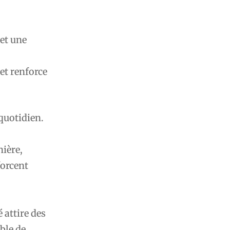
 et une
et renforce
 quotidien.
nière,
forcent
 attire des
ible de