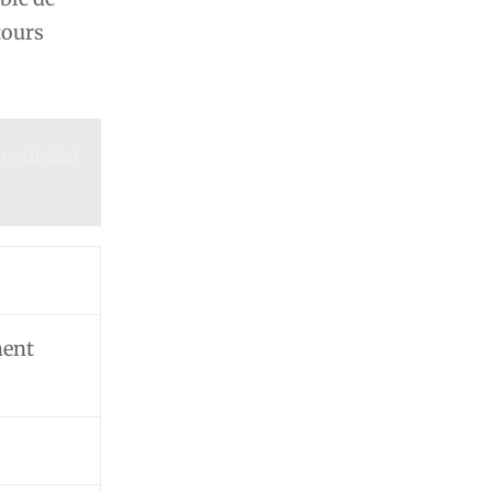
tours
g digital
ment