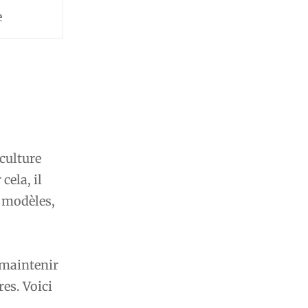
e
 culture
cela, il
s modèles,
 maintenir
res. Voici