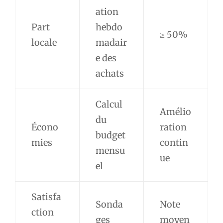
ation
Part
hebdo
≥ 50%
locale
madair
e des
achats
Calcul
Amélio
du
Écono
ration
budget
mies
contin
mensu
ue
el
Satisfa
Sonda
Note
ction
ges
moyen