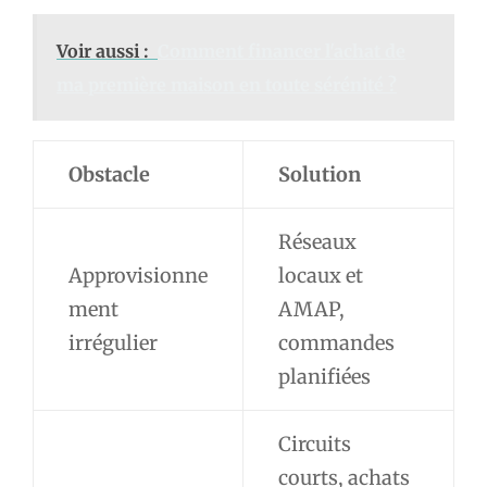
Voir aussi :
Comment financer l'achat de
ma première maison en toute sérénité ?
Obstacle
Solution
Réseaux
Approvisionne
locaux et
ment
AMAP,
irrégulier
commandes
planifiées
Circuits
courts, achats