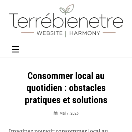
Aller
au
contenu
Navigation
Consommer local au
de
quotidien : obstacles
l’article
pratiques et solutions
Mai 7, 2026
Élodie
Imaginez pouvoir
consommer local au