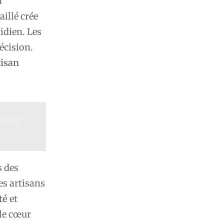
a
aillé crée
tidien. Les
écision.
tisan
etite
s des
es artisans
té
et
 le cœur