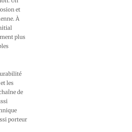
tion. Un
rosion et
ienne. À
itial
cement plus
bles
urabilité
et les
 chaîne de
ussi
chnique
ssi porteur