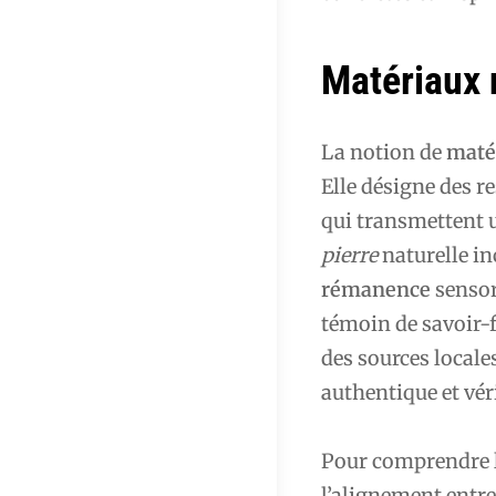
Matériaux n
La notion de
maté
Elle désigne des re
qui transmettent 
pierre
naturelle in
rémanence
sensori
témoin de savoir-fa
des sources locale
authentique et véri
Pour comprendre l
l’alignement entr