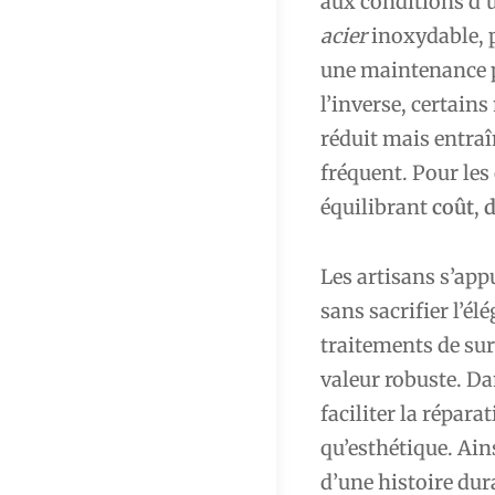
aux conditions d’u
acier
inoxydable, p
une maintenance p
l’inverse, certain
réduit mais entraî
fréquent. Pour les
équilibrant
coût
,
d
Les artisans s’app
sans sacrifier l’él
traitements de sur
valeur robuste. Da
faciliter la répara
qu’esthétique. Ain
d’une histoire dur