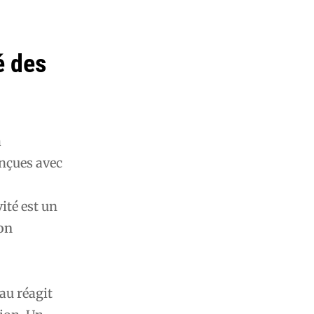
é des
a
onçues avec
ité est un
on
au réagit