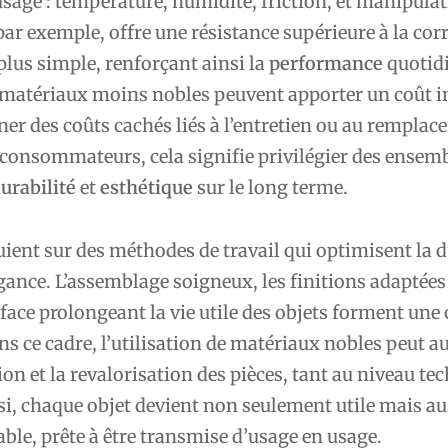
sage : température, humidité, friction, et manipula
ar exemple, offre une résistance supérieure à la cor
lus simple, renforçant ainsi la
performance
quotid
s matériaux moins nobles peuvent apporter un coût in
ner des coûts cachés liés à l’entretien ou au rempla
 consommateurs, cela signifie privilégier des ensem
urabilité
et
esthétique
sur le long terme.
uient sur des méthodes de travail qui optimisent la d
égance. L’assemblage soigneux, les finitions adaptées 
face prolongeant la vie utile des objets forment une
ns ce cadre, l’utilisation de matériaux nobles peut a
tion et la revalorisation des pièces, tant au niveau te
si, chaque objet devient non seulement utile mais au
able, prête à être transmise d’usage en usage.