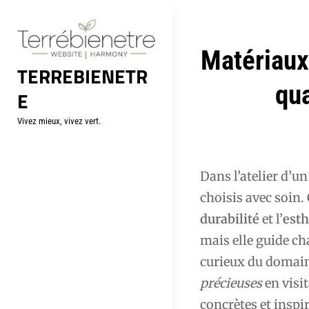
Aller
au
contenu
Navigation
Matériaux 
TERREBIENETR
de
qua
E
l’article
Vivez mieux, vivez vert.
Dans l’atelier d’un
choisis avec soin.
durabilité
et l’
esth
mais elle guide cha
curieux du domaine
précieuses
en visi
concrètes et inspi