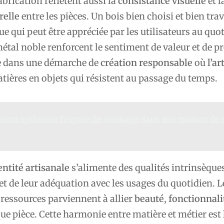
abrication reflètent aussi la
consistance visuelle
et l
relle
entre les pièces. Un bois bien choisi et bien trav
ue qui peut être appréciée par les utilisateurs au quo
étal noble renforcent le sentiment de valeur et de pr
e dans une démarche de
création responsable
où
l’ar
ières en objets qui résistent au passage du temps.
nt optimiser l'espace de stockage dans une maison de p
entité artisanale
s’alimente des qualités intrinsèque
t de leur adéquation avec les usages du quotidien. L
 ressources parviennent à allier
beauté
,
fonctionnali
e pièce. Cette harmonie entre matière et métier est