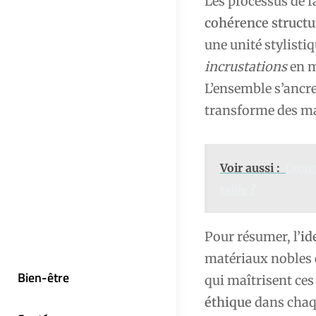
Les processus de f
cohérence structu
une unité stylistiq
incrustations
en m
L’ensemble s’ancr
transforme des mat
Voir aussi :
Comme
taille ?
Pour résumer, l’
id
matériaux nobles e
Bien-être
qui maîtrisent ces
éthique
dans chaqu