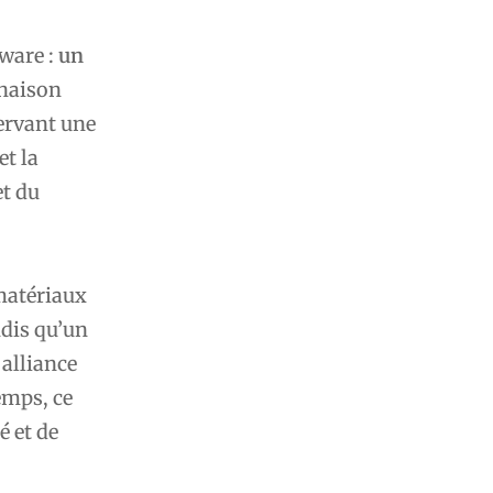
nware :
un
inaison
servant une
et la
et du
 matériaux
ndis qu’un
alliance
emps, ce
é et de