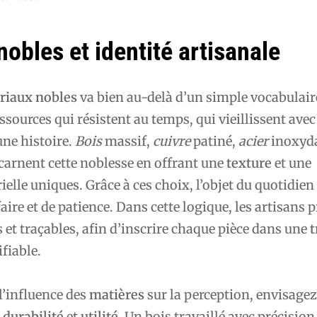
obles et identité artisanale
riaux nobles
va bien au-delà d’un simple vocabulair
ssources qui résistent au temps, qui vieillissent avec
une histoire.
Bois
massif,
cuivre
patiné,
acier
inoxyda
carnent cette noblesse en offrant une
texture
et une
elle uniques. Grâce à ces choix, l’objet du quotidien
ire et de patience. Dans cette logique, les artisans p
s et traçables, afin d’inscrire chaque pièce dans une
t
fiable.
’influence des
matières
sur la perception, envisagez
e
durabilité
et
utilité
. Un bois travaillé avec précision