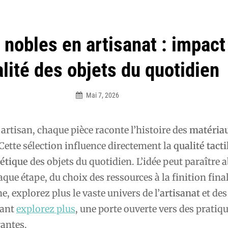
nobles en artisanat : impact 
lité des objets du quotidien
Mai 7, 2026
Élodie
 artisan, chaque pièce raconte l’histoire des
matéria
 Cette sélection influence directement la
qualité tacti
étique
des objets du quotidien. L’idée peut paraître a
que étape, du choix des ressources à la finition final
, explorez plus le vaste univers de l’
artisanat
et de
tant
explorez plus
, une porte ouverte vers des pratiq
rantes.