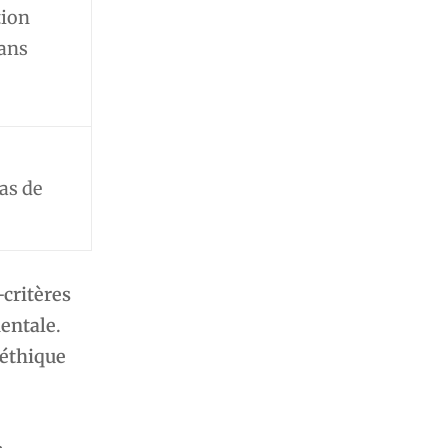
tion
sans
cas de
-critères
entale
.
 éthique