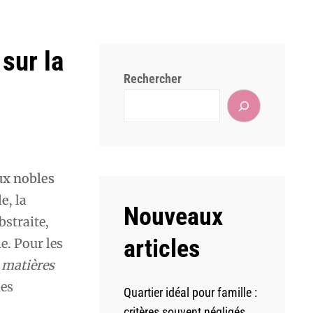
sur la
Rechercher
ux nobles
le
, la
Nouveaux
bstraite,
articles
e. Pour les
s
matières
ues
Quartier idéal pour famille :
critères souvent négligés