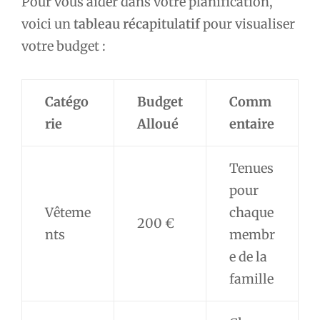
Pour vous aider dans votre planification,
voici un
tableau récapitulatif
pour visualiser
votre budget :
Catégo
Budget
Comm
rie
Alloué
entaire
Tenues
pour
Vêteme
chaque
200 €
nts
membr
e de la
famille