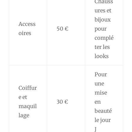
Chauss
ures et
bijoux
Access
50 €
pour
oires
complé
ter les
looks
Pour
une
Coiffur
mise
e et
30 €
en
maquil
beauté
lage
le jour
J