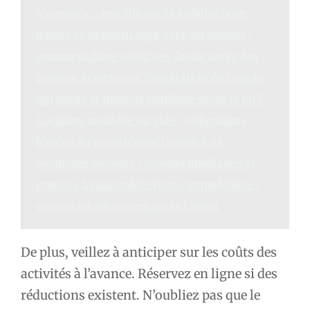
olographe : conditions de validité pour
léguer sa maisonLitige avec un artisan :
comment faire valoir ses droits après des
travaux défectueux ?Séparation de couple :
qui garde la maison familiale selon la loi ?
Location meublée ou vide : obligations
légales du propriétaireTroubles de
voisinage sonores : recours juridiques et
preuves à rassemblerVente immobilière :
vice caché découvert après l'achat
De plus, veillez à anticiper sur les coûts des
activités à l’avance. Réservez en ligne si des
réductions existent. N’oubliez pas que le