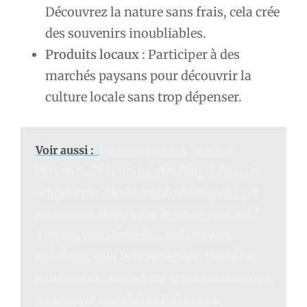
Découvrez la nature sans frais, cela crée
des souvenirs inoubliables.
Produits locaux
: Participer à des
marchés paysans pour découvrir la
culture locale sans trop dépenser.
Voir aussi :
Déménagement : quelles
démarches administratives auprès de son
propriétaire ?Accidents domestiques : qui
est responsable en cas de chute chez soi ?
Travaux non déclarés : quels risques
juridiques pour le propriétaire ?Donation
entre époux : impact sur la transmission du
patrimoine immobilierTestament