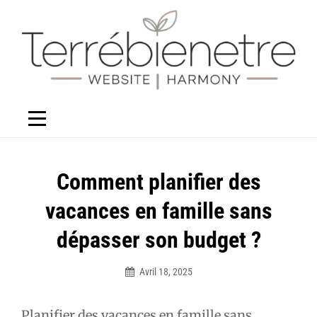
Aller
au
contenu
Navigation
Comment planifier des
de
vacances en famille sans
l’article
dépasser son budget ?
Avril 18, 2025
Élodie
Planifier des vacances en famille sans