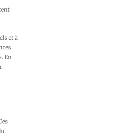
tent
ls et à
nces
s. En
n
Ces
du