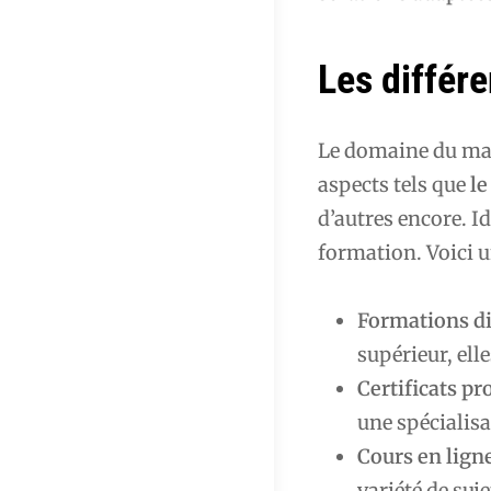
Les différ
Le domaine du mar
aspects tels que
le
d’autres encore. I
formation. Voici u
Formations d
supérieur, ell
Certificats pr
une spécialisa
Cours en lign
variété de suje