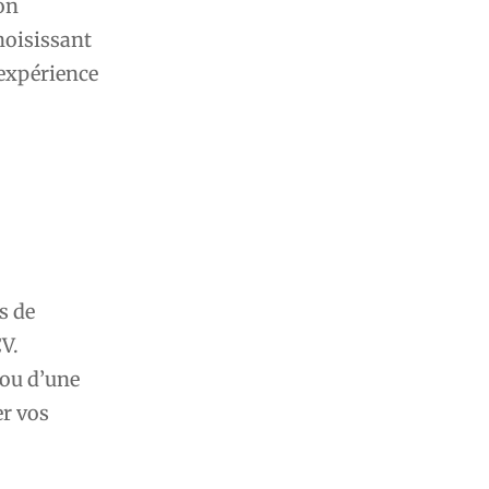
on
hoisissant
 expérience
s de
V.
 ou d’une
er vos