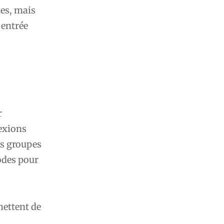
es, mais
 entrée
r
nexions
es groupes
odes pour
mettent de