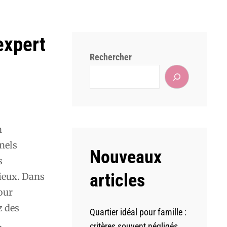
expert
Rechercher
n
nels
Nouveaux
s
articles
mieux. Dans
our
z des
Quartier idéal pour famille :
.
critères souvent négligés