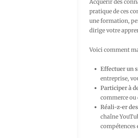
Acquérir des conna
pratique de ces co
une formation, pe
dirige votre appre
Voici comment max
Effectuer un 
entreprise, vo
Participer à d
commerce ou d
Réali-z-er de
chaîne YouTub
compétences e