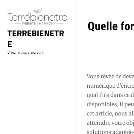
Aller
au
contenu
Navigation
Quelle fo
TERREBIENETR
de
E
l’article
Vivez mieux, vivez vert.
Vous rêvez de dev
numérique d’entre
qualifiés dans ce
disponibles, il peu
cet article, nous 
atteindre votre ob
solutions adaptée