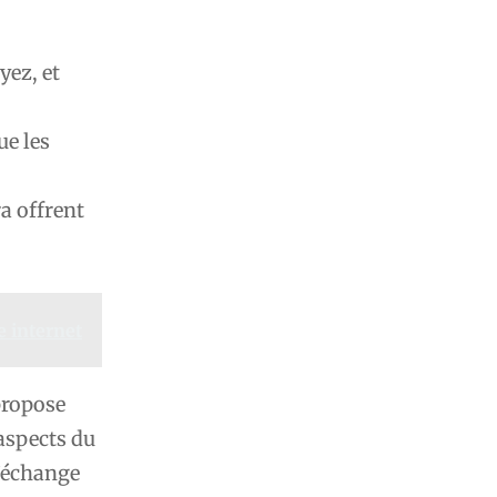
yez, et
ue les
a offrent
e internet
propose
 aspects du
d’échange