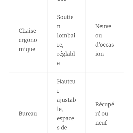
Soutie
n
Neuve
Chaise
lombai
ou
ergono
re,
d’occas
mique
réglabl
ion
e
Hauteu
r
ajustab
Récupé
le,
Bureau
ré ou
espace
neuf
s de