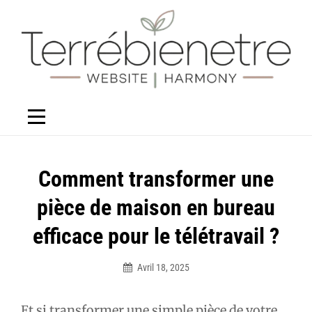
Aller
au
contenu
Navigation
Comment transformer une
de
pièce de maison en bureau
l’article
efficace pour le télétravail ?
Avril 18, 2025
Élodie
Et si transformer une simple pièce de votre