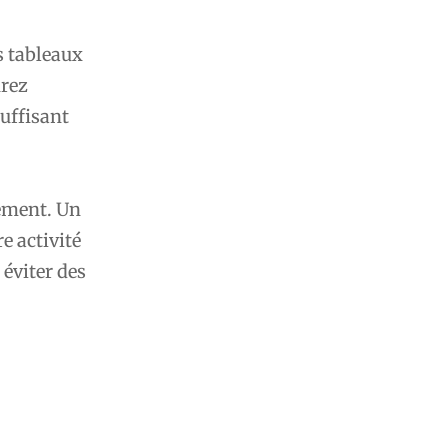
s tableaux
urez
suffisant
gement. Un
e activité
 éviter des
l