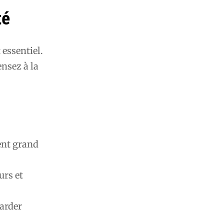
té
essentiel.
ensez à la
ent grand
urs et
garder