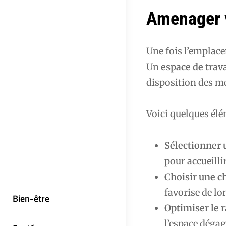
Amenager v
Une fois l’emplace
Un
espace de trav
disposition des me
Voici quelques él
Sélectionner 
pour accueillir
Choisir une c
favorise de lo
Bien-être
Optimiser le
l’espace dégag