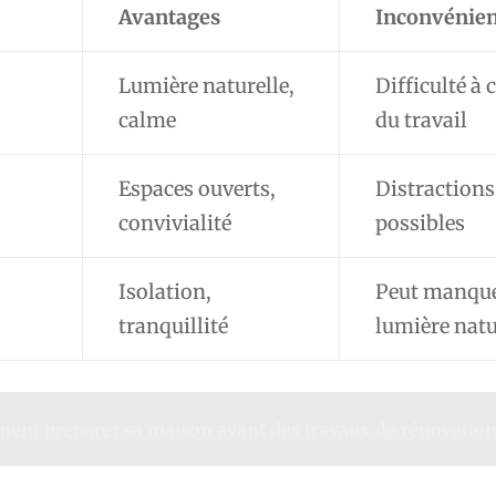
Avantages
Inconvénien
Lumière naturelle,
Difficulté à 
calme
du travail
Espaces ouverts,
Distractions
convivialité
possibles
Isolation,
Peut manque
tranquillité
lumière natu
nt préparer sa maison avant des travaux de rénovation