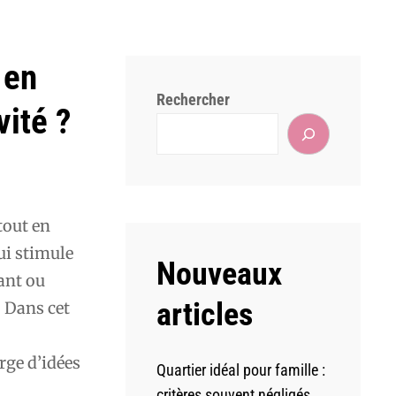
 en
Rechercher
vité ?
tout en
ui stimule
Nouveaux
iant ou
articles
. Dans cet
rge d’idées
Quartier idéal pour famille :
critères souvent négligés