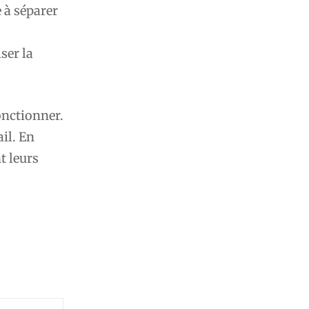
 à séparer
ser la
onctionner.
il. En
t leurs