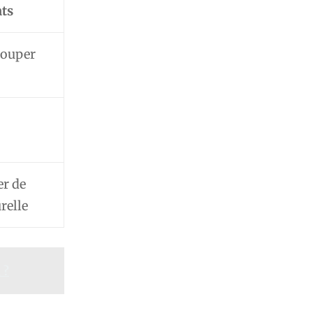
ts
couper
r de
relle
 ?