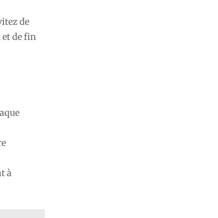
itez de
et de fin
haque
re
t à