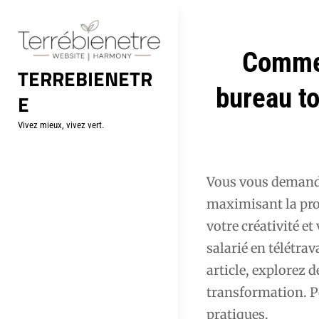
Aller
au
contenu
Navigation
Commen
TERREBIENETR
de
bureau to
E
l’article
Vivez mieux, vivez vert.
Vous vous demand
maximisant la prod
votre créativité e
salarié en télétrav
article, explorez d
transformation. P
pratiques.