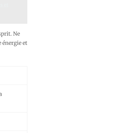
s et
prit. Ne
 énergie et
a