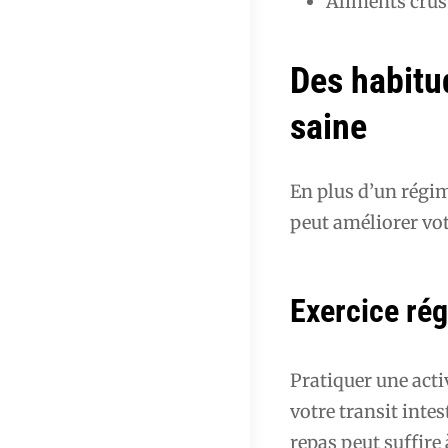
Aliments crus 
Des habitu
saine
En plus d’un régim
peut améliorer vo
Exercice rég
Pratiquer une acti
votre transit int
repas peut suffire