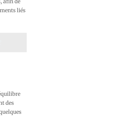
 afin de
éments liés
?
équilibre
nt des
 quelques