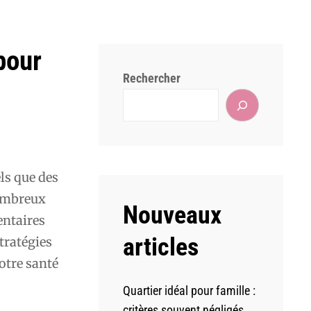
pour
Rechercher
ls que des
nombreux
Nouveaux
entaires
articles
tratégies
otre santé
Quartier idéal pour famille :
critères souvent négligés