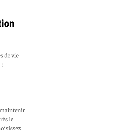
tion
s de vie
 :
à maintenir
rès le
hoisissez