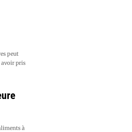
es peut
 avoir pris
eure
aliments à