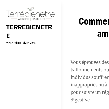
Aller
au
contenu
Navigation
Comment
TERREBIENETR
de
amé
E
l’article
Vivez mieux, vivez vert.
Vous éprouvez des 
ballonnements ou 
individus souffren
inappropriés ou à 
pour suivre un
rég
digestive.