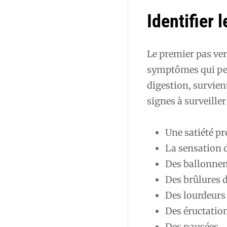
Identifier 
Le premier pas ver
symptômes qui peu
digestion, survien
signes à surveiller
Une satiété pr
La sensation d
Des ballonne
Des brûlures 
Des lourdeur
Des éructatio
Des nausées