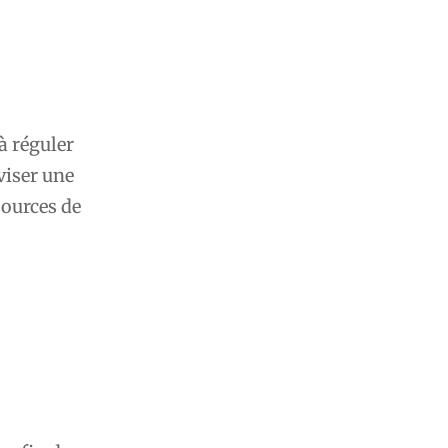
 à réguler
viser une
sources de