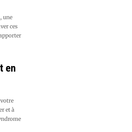
s, une
ver ces
 apporter
t en
 votre
r et à
syndrome