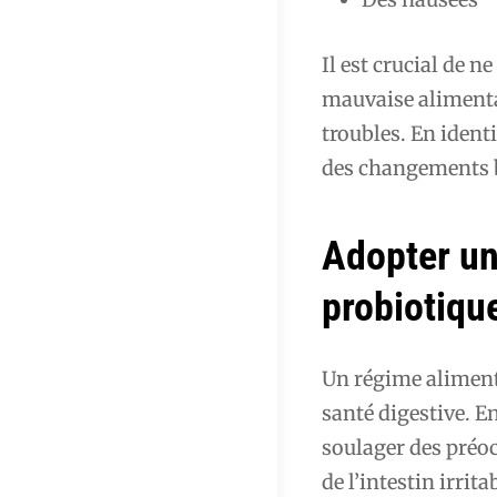
Il est crucial de n
mauvaise alimenta
troubles. En iden
des changements b
Adopter une
probiotiqu
Un régime alimenta
santé digestive. En
soulager des pré
de l’intestin irrit