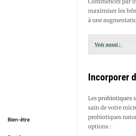
Commencez par int
maximiser les béné
à une augmentatio
Voir aussi :
Quell
Incorporer d
Les
probiotiques
s
sain de votre mic
probiotiques natur
Bien-être
options :