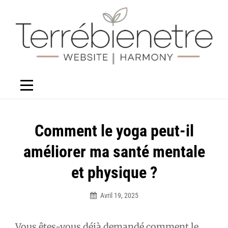
Aller
au
contenu
Navigation
Comment le yoga peut-il
de
améliorer ma santé mentale
l’article
et physique ?
Avril 19, 2025
Élodie
Vous êtes-vous déjà demandé comment le