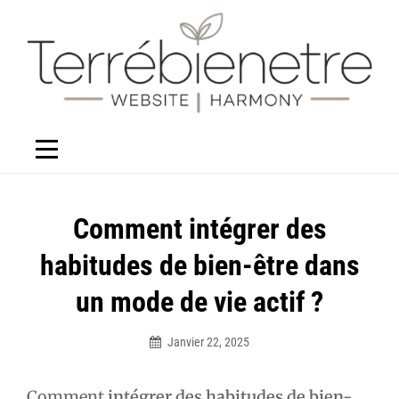
Aller
au
contenu
Navigation
Comment intégrer des
de
habitudes de bien-être dans
l’article
un mode de vie actif ?
Janvier 22, 2025
Élodie
Comment
intégrer des habitudes de bien-