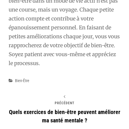
bien-être dans un mode de vie actif n’est pas
une course, mais un voyage. Chaque petite
action compte et contribue à votre
épanouissement personnel. En faisant de
petites améliorations chaque jour, vous vous
rapprocherez de votre objectif de bien-être.
Soyez patient avec vous-même et appréciez
le processus.
Catégories
Bien-Être
PRÉCÉDENT
Quels exercices de bien-être peuvent améliorer
ma santé mentale ?