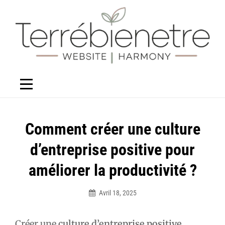
Aller
au
contenu
Navigation
Comment créer une culture
de
d’entreprise positive pour
l’article
améliorer la productivité ?
Avril 18, 2025
Élodie
Créer une
culture d’entreprise positive