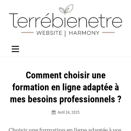
Aller
au
contenu
Navigation
Comment choisir une
de
formation en ligne adaptée à
l’article
mes besoins professionnels ?
Avril 24, 2025
Élodie
Choisir une formation en ligne adaptée à vos