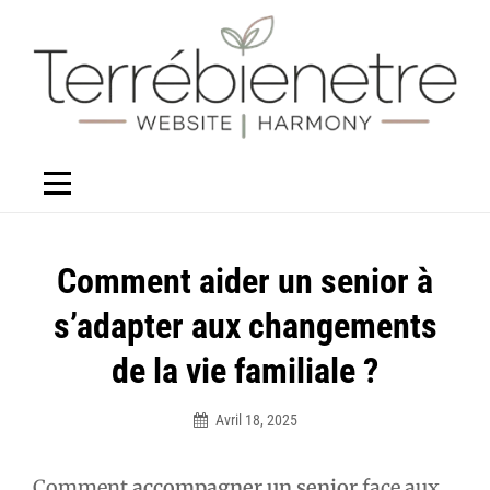
Aller
au
contenu
Navigation
Comment aider un senior à
de
s’adapter aux changements
l’article
de la vie familiale ?
Avril 18, 2025
Élodie
Comment
accompagner un senior
face aux