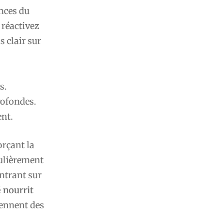
ences du
 réactivez
s clair sur
s.
rofondes.
ent.
rçant la
culièrement
entrant sur
é nourrit
iennent des