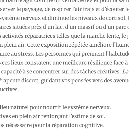
la nature agit comme un véritable levier pour la san
server le paysage, de respirer l’air frais et d’écouter l
 système nerveux et diminue les niveaux de cortisol. 
ires situées près d’un lac, d’un massif ou d’un parc 
s
activités réparatrices
telles que la marche lente, le
n plein air. Cette
exposition répétée
améliore l’hume
nce au stress. Les personnes qui prennent l’habitud
 ces lieux constatent une meilleure
résilience face à
 capacité à se concentrer sur des tâches créatives.
La
rapeute discret, guidant vos pensées vers des avenu
uctives.
ieu naturel
pour nourrir le système nerveux.
tives
en plein air renforçant l’estime de soi.
os
nécessaire pour la réparation cognitive.