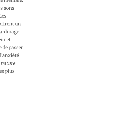
té mentale.
es
sons
Les
offrent un
 jardinage
ur et
e de passer
 l’anxiété
 nature
es plus