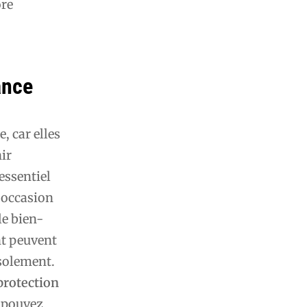
ore
ance
e, car elles
nir
 essentiel
e occasion
le bien-
nt peuvent
isolement.
protection
s pouvez