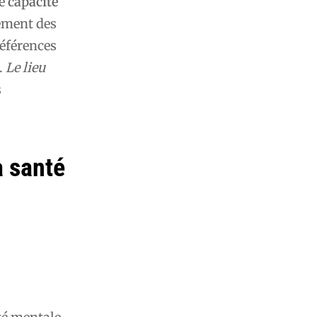
ne
capacité
ement des
références
.
Le lieu
s
a santé