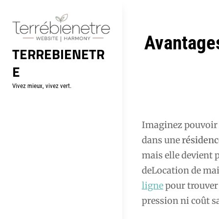
Aller
au
contenu
Navigation
Avantages
TERREBIENETR
de
E
l’article
Vivez mieux, vivez vert.
Imaginez pouvoi
dans une
résidenc
mais elle devient 
deLocation de mais
ligne
pour trouver 
pression ni coût s