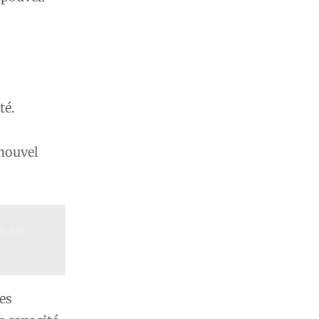
té.
 nouvel
e en
les