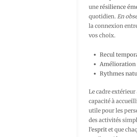
une
résilience ém
quotidien.
En obser
la connexion entre 
vos choix.
Recul tempor
Amélioration
Rythmes natu
Le cadre extérieu
capacité à accueill
utile pour les per
des activités simp
l’esprit
et que ch