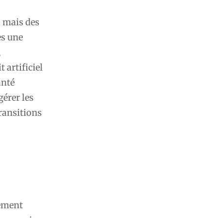
 mais des
s une
,
 artificiel
anté
gérer les
transitions
dément