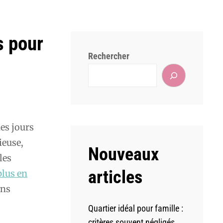
s pour
Rechercher
es jours
ieuse,
Nouveaux
les
articles
plus en
ans
Quartier idéal pour famille :
critères souvent négligés