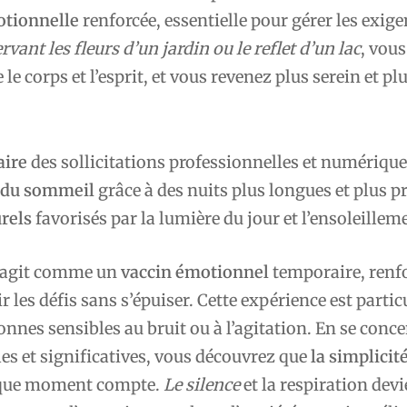
otionnelle
renforcée, essentielle pour gérer les exig
vant les fleurs d’un jardin ou le reflet d’un lac
, vous
le corps et l’esprit, et vous revenez plus serein et plu
aire
des sollicitations professionnelles et numérique
 du sommeil
grâce à des nuits plus longues et plus p
rels
favorisés par la lumière du jour et l’ensoleillem
r agit comme un
vaccin émotionnel
temporaire, renfo
ir les défis sans s’épuiser. Cette expérience est parti
sonnes sensibles au bruit ou à l’agitation. En se conc
les et significatives, vous découvrez que
la simplicit
aque moment compte.
Le silence
et la respiration dev